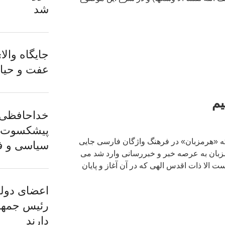
شد
جایگاه وال
عفت و حیا
یم
خداحافظی با
پیشکسوت؛ 
که «هرمزبان» در فرهنگ واژگان فارسی جایی
سیاسی و ف
رمزبان به عرصه خبر و خبررسانی وارد شد می
است الا ذات اقدس الهی که در آن آغاز و پایان
اعضای دولت
رئیس جمهور
دارند