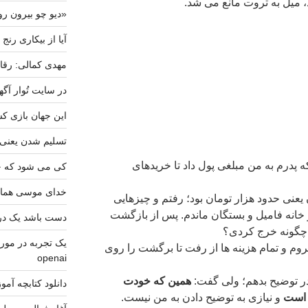
میل به ثروت مانع می شد.
«دیو چو بیرون رو
آیا از بیکاری رنج
مهدی کمالی: رقاب
در سایت تُوار آگه
این جهان بازی کس
تسلیم شدن یعنی
که پدرم به من مبلغی پول داد تا خریدهای
کی می شود که خا
خدای موسی هما
یعنی حدود هزار تومان بود؛ رفتم و چیزهایی
خانه فامیل و بستگان ماندم. پس از بازگشت
دست باشد یک دری
ا چگونه خرج کردی؟
وم و تمام هزینه ها از رفت تا برگشت را روی
openai
پدر توضیح بدهم؛ ولی گفت:
همین که خودت
دانلود کتابچه آموزشی mand Prompt
 است
و نیازی به توضیح دادن به من نیست.