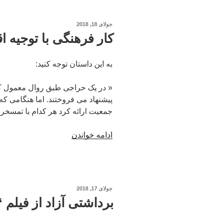
سلطه
در
نوشته‌شده
جولای 18, 2018
عرصه
در
کار فرهنگی با توجیه ا
صدور
فرهنگ”
به این داستان توجه کنید:
« در یک حراجی طبق روال معمول کالا
پیشنهاد می فروختند. اما هنگامی که 
جمعیت ارائه کرد هر کدام با تمسخر 
“کار
ادامه خواندن
فرهنگی
با
توجیه
اقتصادی”
نوشته‌شده
جولای 17, 2018
در
برداشتی آزاد از فیلم “12 مرد خشمگین