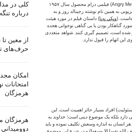
کلی در مذا
۱۲ مرد خشمگین (به انگلیسی: 12 Angry Men) فیلمی درام محصول سال ۱۹۵۷
ونی به همین نام نوشته رجینالد روز و به
درباره تنگه
است. (
ویکی پدیا
) داستان فیلم در مورد هیئت
اید در مورد گناهکار بودن یا بی گناهی نوجوانی هجده
ر شده است، تصمیم گیری کنند. شواهد متعددی
از معین تا 
 این اتهام را قبول ندارد.
حرف‌های تا
امکان مجدد
امتحانات نه
هرمزگان
ئولیت) افراد بسیار حائز اهمیت است. این
ی دارد بلکه یک موضوع دینی است؛ خداوند به
هرمزگان می
 هر انسان به اندازه وسعش تکلیف نموده و باید
دوومیدانی
ف الله نفسا الا وسعها) و در شرع این موضوع