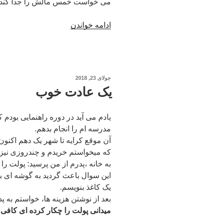
می خواست خمس مالش را جدا کند، 
“از
ادامه خواندن
من
انتقاد
کنید
ولی
نوشته‌شده
جولای 23, 2018
من
در
یک عادت خوب
نمی
پذیرم…”
یادم می آید در دوره راهنمایی بودم 
مدرسه ام را انجام بدهم.
آن موقع کرایه تا شهر یک دهم اکنون 
که میخواستم خریدم و چندروزی نیز 
به خانه ،پدرم از من پرسید: پولت ر
این سوال باعث گردید به گوشه ای بر
یک کاغذ بنویسم.
بعد از نوشتن هزینه ها، خواستم به 
میدانی پولت را چکار کرده ای کافی