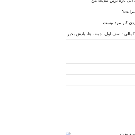
 آبی تازه ترین سایت من
نترانت؟
دن کار مرد نیست
مالی : صف اول، جمعه ها، یادش بخیر
ری هرمزبان