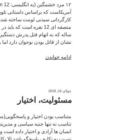
آمریکاست که براساس داستانی تلویزی
کارگردانی سیدنی لومت ساخته شده‌
منصفه ای 12 نفره است که ب
ساله که به اتهام قتل پدرش دستگی
نشان از قاتل بودن نوجوان دارد اما وی
“برداشتی
ادامه خواندن
آزاد
از
فیلم
“12
نوشته‌شده
جولای 16, 2018
مرد
در
مسئولیت، اختیار
خشمگین””
متناسب بودن اختیار و پاسخگویی(مس
تناسب نه تنها جنبه سیاسی و مدیریت
انسان ها آزادی و اختیار داده است و
نسبت به تکلیف پاسخگو باشد (لا یکل