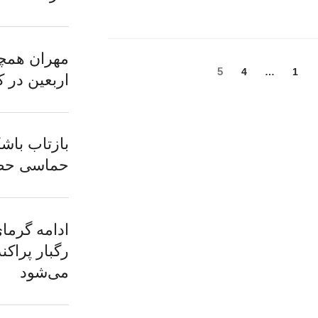
مهران همچن
برگه
برگه
برگه
5
4
…
1
اربعین در 
بازتاب باش
حماسی حض
ادامه گرما
رگبار پراکن
می‌شود