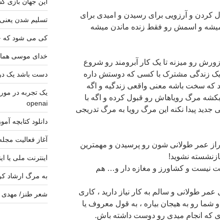
این جهان بازی کس
ال کردن و آرزویی برای رسیدن و امیدی برای
تسلیم شدن یعنی
میشه و اسمش رو فقط زنده ماندن میشه
کی می شود که خا
خدای موسی هما
زورش رو میزنه تا یک کار آبرومند رو شروع
 یک زندگی مشترک با کسی که دوستش داره
دست باشد یک دری
چند که سخت باشه معنی واقعی زندگیه و اگه
شه مرگ رویاهاش رو قبول کرده و اگه با
openai
جدید پیدا نکنه این مرگ رویا به مرگ تدریجی
دانلود کتابچه آموزشی mand Prompt
آغاز فعالیت مجله
 راز عمر طولانی شون رو پرسیدن و مهمترین
ازنشسته نشوید!
اینترنت ملی یا ای
 نیست و کشاورز و مغازه دار و… هم
به مرگ ارشاد کر
عمر طولانی و سالم به کار نیاز دارید ، کاری
شعر طنز/ مهدی ک
 شما رو به هیجان بیاره ، به قول معروف یا
ی که انجام میدی رو دوست داشته باش.