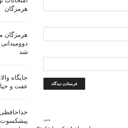
امتحانات نه
هرمزگان
هرمزگان می
دوومیدانی
شد
جایگاه وال
عفت و حیا
خداحافظی با
پیشکسوت؛ 
پسین
نوشته‌ٔ
بعدی