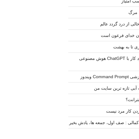
ب امتیاز
 مرگ
لی از درد گردد عالم
ن خدای فرعون است
 تا به بهشت
یک تجربه در مورد کار با ChatGPT هوش مصنوعی
Com ویندوز
 آبی تازه ترین سایت من
نترانت؟
دن کار مرد نیست
مالی : صف اول، جمعه ها، یادش بخیر