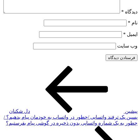
دیدگاه
*
نام
*
ایمیل
*
وب‌ سایت
نوشته
راهبری
قبلی
نوشته
پیشین
دل شکنان
نوشته‌ٔ
پسین
یک ترفند واتساپی /چطور در واتساپ به خودمان پیام بدهیم؟ /
بعدی
چطور به یک شماره واتساپی بدون ذخیره در گوشی پیام بفرستیم؟