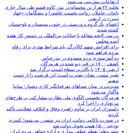
ارتفاعات پیش‌بینی می‌شود
تخلیه ۲۲ هزار تن محموله در بندر کاوه قشم طی سال جاری
بانوان، حاملان روایت نخست عاشورا و پیشگامان «جهاد
تبیین» در اربعین
اعضای یک گروه تروریستی در جنوب سیستان و بلوچستان
کشته شدند
بررسی لایحه مقابله با جنایات بین‌المللی در دستور کار هفته
آینده مجلس
برای افزایش سهم کالابرگ، باید شرایط بهتری برای رفاه
مردم فراهم شود
دو آتش‌سوزی و دو مصدوم در بندرعباس
کشف ۱۷۰۰ تن قیر دپو شده در هرمزگان
اربعین ۱۴۰۵ با بالاترین سطح امنیت برگزار شد
تغییر مسیر، نشان بصیرت است؛ این فرصت را از دست
ندهیم
مدیریت در میان صداهای تفرقه‌انگیز کاری دشوار؛ سایپا
واگذار می‌شود
هرمزگان نخستین الگوی ملی نظارت مشارکتی بر طرح‌های
مرتع‌داری را اجرا کرد
دلسوزان ایران بر تداوم راهبرد وفاق و ائتلاف عقلانیت تأکید
کردند
در صورت ناکامی دولت، ایران نیز متضرر می‌شود؛ کسری
بودجه ۱۵۰۰ همت تحویل دولت شد
مشروطه؛ نقطه عطف بیداری و آزادی‌خواهی مردم ایران