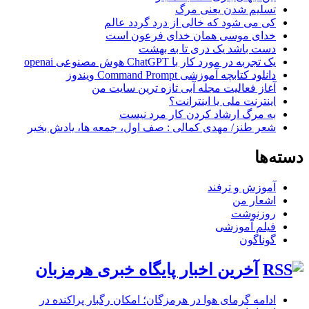
تسلیم شدن یعنی مرگ
کی می شود که خالی از درد گردد عالم
خدای موسی همان خدای فرعون است
دست باشد یک دری تا به بهشت
یک تجربه در مورد کار با ChatGPT هوش مصنوعی openai
دانلود کتابچه آموزشی Command Prompt ویندوز
آغاز فعالیت مجله آبی تازه ترین سایت من
اینترنت ملی یا اینترانت؟
به مرگ ارشاد کردن کار مرد نیست
شعر طنز/ مهدی کمالی : صف اول، جمعه ها، یادش بخیر
دسته‌ها
آموزش و ترفند
اشعار من
روزنوشت
فیلم آموزشی
گوناگون
آخرین اخبار پایگاه خبری هرمزبان
ادامه گرمای هوا در هرمزگان؛ امکان رگبار پراکنده در