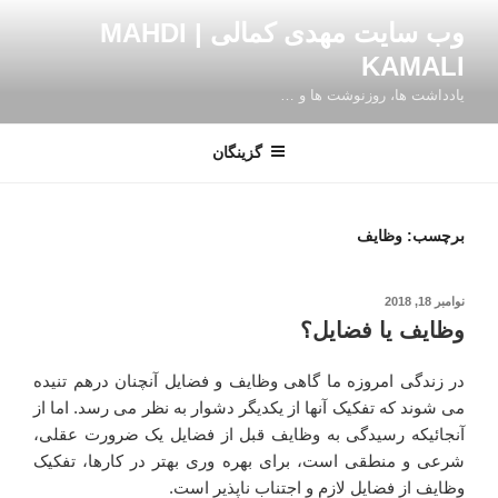
فتن
وب سایت مهدی کمالی | MAHDI
ه
KAMALI
حتوا
یادداشت ها، روزنوشت ها و …
گزینگان
برچسب:
وظایف
نوشته‌شده
نوامبر 18, 2018
در
وظایف یا فضایل؟
در زندگی امروزه ما گاهی وظایف و فضایل آنچنان درهم تنیده
می شوند که تفکیک آنها از یکدیگر دشوار به نظر می رسد. اما از
آنجائیکه رسیدگی به وظایف قبل از فضایل یک ضرورت عقلی،
شرعی و منطقی است، برای بهره وری بهتر در کارها، تفکیک
وظایف از فضایل لازم و اجتناب ناپذیر است.