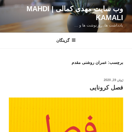
فتن
وب سایت مهدی کمالی | MAHDI
ه
KAMALI
حتوا
یادداشت ها، روزنوشت ها و …
گزینگان
برچسب:
عمران روشنی مقدم
نوشته‌شده
ژوئن 19, 2020
در
فصل کرونایی