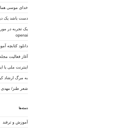
خدای موسی هما
دست باشد یک دری
openai
دانلود کتابچه آموزشی mand Prompt
آغاز فعالیت مجله
اینترنت ملی یا ای
به مرگ ارشاد کر
شعر طنز/ مهدی ک
دسته‌ها
آموزش و ترفند