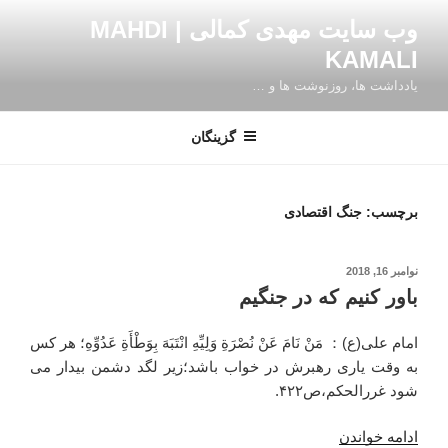
فتن
وب سایت مهدی کمالی | MAHDI
ه
KAMALI
حتوا
یادداشت ها، روزنوشت ها و …
گزینگان
برچسب:
جنگ اقتصادی
نوشته‌شده
نوامبر 16, 2018
در
باور کنیم که در جنگیم
امام علی(ع)： مَنْ نَامَ عَنْ نُصْرَةِ وَلِيِّهِ انْتَبَهَ بِوَطْأَةِ عَدُوِّهِ؛ هر کس
به وقت یاری رهبرش در خواب باشد؛زیر لگد دشمن بیدار می
شود غررالحکم،ص۴۲۲.
“باور
ادامه خواندن