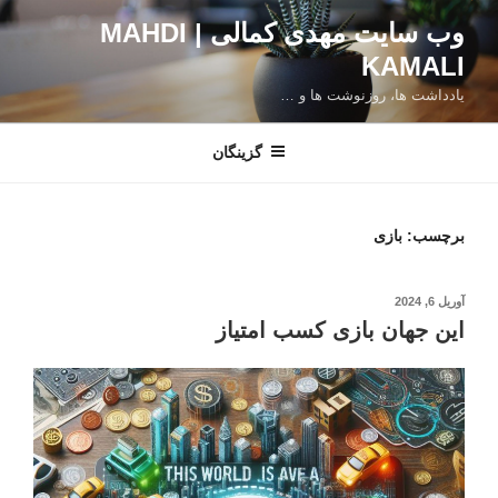
فتن
وب سایت مهدی کمالی | MAHDI
ه
KAMALI
حتوا
یادداشت ها، روزنوشت ها و …
گزینگان
برچسب:
بازی
نوشته‌شده
آوریل 6, 2024
در
این جهان بازی کسب امتیاز