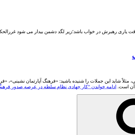
ّهِ؛ هر کس به وقت یاری رهبرش در خواب باشد؛زیر لگد دشمن بیدار می شود غررالحکم
، مثلاً شاید این جملات را شنیده باشید: «فرهنگ آپارتمان نشینی»، «ف
 آن است.
ادامه خواندن
“کار جهادی نظام سلطه در عرصه صدور فرهن