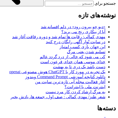
جستجو برای
نوشته‌های تازه
«دیو چو بیرون رود» در دلم افسانه شد
آیا از بیکاری رنج می برید؟
مهدی کمالی: رقابت ها تمام شد و دوره رفاقت آغاز شد
در سایت تُوار آگهی رایگان درج کنید
این جهان بازی کسب امتیاز
تسلیم شدن یعنی مرگ
کی می شود که خالی از درد گردد عالم
خدای موسی همان خدای فرعون است
دست باشد یک دری تا به بهشت
یک تجربه در مورد کار با ChatGPT هوش مصنوعی openai
دانلود کتابچه آموزشی Command Prompt ویندوز
آغاز فعالیت مجله آبی تازه ترین سایت من
اینترنت ملی یا اینترانت؟
به مرگ ارشاد کردن کار مرد نیست
شعر طنز/ مهدی کمالی : صف اول، جمعه ها، یادش بخیر
دسته‌ها