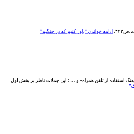
،ص۴۲۲.
ادامه خواندن
“باور کنیم که در جنگیم”
رهنگ استفاده از تلفن همراه» و … ؛ این جملات ناظر بر بخش اول
گ”