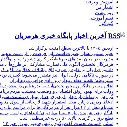
آموزش و ترفند
اشعار من
روزنوشت
فیلم آموزشی
گوناگون
آخرین اخبار پایگاه خبری هرمزبان
اربعین ۱۴۰۵ با بالاترین سطح امنیت برگزار شد
تغییر مسیر، نشان بصیرت است؛ این فرصت را از دست ندهیم
مدیریت در میان صداهای تفرقه‌انگیز کاری دشوار؛ سایپا واگذار
هرمزگان نخستین الگوی ملی نظارت مشارکتی بر طرح‌های مرتع‌
دلسوزان ایران بر تداوم راهبرد وفاق و ائتلاف عقلانیت تأکید کرد
در صورت ناکامی دولت، ایران نیز متضرر می‌شود؛ کسری بودجه ۱۵۰۰ همت تحویل دولت
مشروطه؛ نقطه عطف بیداری و آزادی‌خواهی مردم ایران
اعلام مسیر جایگزین محور حاجی‌آباد به بندرعباس در محدوده گ
دولت برای بهبود رونق اقتصادی و وضعیت معیشت مردم برنامه‌ا
گزارش پزشکیان از دیدار با رهبری بعد از بمباران نشست شورا
ادعای ردزنی درباره محل استقرار شهید لاریجانی از سوی منابع 
ثبت‌نام بیش از ۴۲ هزار نفر از هرمزگانی‌ها برای مراسم پیاده‌روی اربعین
یادگار رهبر شهید در تاریخ: تسلیم‌ناپذیری؛ ادعاهای ترامپ بی
قطع برق در گرمای بالای ۵۰ درجه غیرمنطقی است
انتشار قسمت نخست گفت‌وگوی رئیس‌جمهور پس از خبر ۲۲