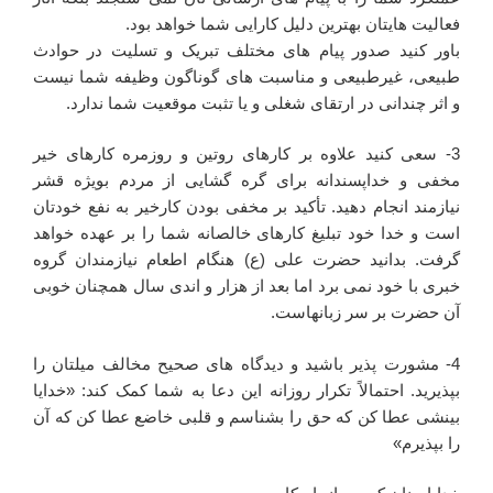
فعالیت هایتان بهترین دلیل کارایی شما خواهد بود.
باور کنید صدور پیام های مختلف تبریک و تسلیت در حوادث
طبیعی، غیرطبیعی و مناسبت های گوناگون وظیفه شما نیست
و اثر چندانی در ارتقای شغلی و یا تثبت موقعیت شما ندارد.
3- سعی کنید علاوه بر کارهای روتین و روزمره کارهای خیر
مخفی و خداپسندانه برای گره گشایی از مردم بویژه قشر
نیازمند انجام دهید. تأکید بر مخفی بودن کارخیر به نفع خودتان
است و خدا خود تبلیغ کارهای خالصانه شما را بر عهده خواهد
گرفت. بدانید حضرت علی (ع) هنگام اطعام نیازمندان گروه
خبری با خود نمی برد اما بعد از هزار و اندی سال همچنان خوبی
آن حضرت بر سر زبانهاست.
4- مشورت پذیر باشید و دیدگاه های صحیح مخالف میلتان را
بپذیرید. احتمالاً تکرار روزانه این دعا به شما کمک کند: «خدایا
بینشی عطا کن که حق را بشناسم و قلبی خاضع عطا کن که آن
را بپذیرم»