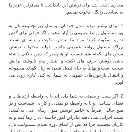
مجازی دلیلی شد برای نوشتن این یادداشت تا مسئولین عزیز را
به نصایحی رایگان دعوت نماییم.
1- برای بیشتر دیده شدن خودتان، پرسنل زیرمجموعه تان به
ویژه مسئول روابط عمومی را آزار ندهید و اگر حرفی برای گفتن
ندارید سکوت کنید؛ مراد ما بیشتر سکوت رسانه ای است.
چراکه مسئول روابط عمومی ماشین تولید محتوا و نوشتن
سخن های نگفته شما نیست. او هرچقدر که ذهن خلاقی داشته
باشد، نوشتن حرف های نگفته و انتشار پیام نانوشته برایش
سخت است و نهایتاً به جای تبدیل شدن به زبان گویای مجموعه
و انتقال بازخوردهای عمومی به شما، به کپی کاری روی می
آورد.
2- اگر پست و سمتی به شما داده اند یا به واسطه ارتباطات و
فضای سیاسی و یا به واسطه توانمندی و کارایی شماست و در
هیچ حالتی صرفاً به خاطر نوشتن متون زیبای ادبی به کسی
پست اجرایی نمی دهند بنابراین امور حاشیه ای را رها کنید و به
کارتان بچسبید چرا که پس از اتمام دوره تصدی مسئولیت تان،
عملکرد شما را با پیام های ارسالی تان نمی سنجند بلکه آثار