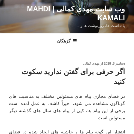
فتن
وب سایت مهدی کمالی | MAHDI
ه
KAMALI
حتوا
یادداشت ها، روزنوشت ها و …
گزینگان
نوشته‌شده
دسامبر 8, 2018
از
مهدی کمالی
در
اگر حرفی برای گفتن ندارید سکوت
کنید
در فضای مجازی پیام های مسئولین مختلف به مناسبت های
گوناگون مشاهده می شود، اخیراً کاشف به عمل آمده است
برخی از این پیام ها، کپی از پیام های سال های گذشته دیگر
مسئولین است.
انتشار این گونه پیام ها و حاشیه های ایجاد شده در فضای