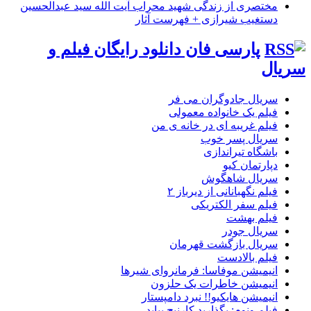
مختصری از زندگی شهید محراب آیت الله سید عبدالحسین
دستغیب شیرازی + فهرست آثار
پارسی فان دانلود رایگان فیلم و
سریال
سریال جادوگران می فر
فیلم یک خانواده معمولی
فیلم غریبه ای در خانه ی من
سریال پسر خوب
باشگاه تیراندازی
دپارتمان کیو
سریال شاهگوش
فیلم نگهبانانی از دیرباز ۲
فیلم سفر الکتریکی
فیلم بهشت
سریال جودر
سریال بازگشت قهرمان
فیلم بالادست
انیمیشن موفاسا: فرمانروای شیرها
انیمیشن خاطرات یک حلزون
انیمیشن هایکیو!! نبرد دامپستار
فیلم ونوم: بگذارید کارنیج بیاید