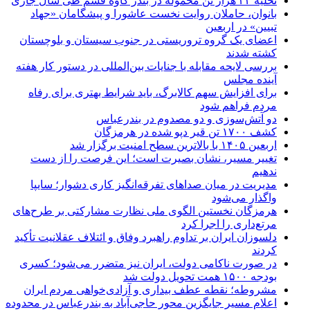
تخلیه ۲۲ هزار تن محموله در بندر کاوه قشم طی سال جاری
بانوان، حاملان روایت نخست عاشورا و پیشگامان «جهاد
تبیین» در اربعین
اعضای یک گروه تروریستی در جنوب سیستان و بلوچستان
کشته شدند
بررسی لایحه مقابله با جنایات بین‌المللی در دستور کار هفته
آینده مجلس
برای افزایش سهم کالابرگ، باید شرایط بهتری برای رفاه
مردم فراهم شود
دو آتش‌سوزی و دو مصدوم در بندرعباس
کشف ۱۷۰۰ تن قیر دپو شده در هرمزگان
اربعین ۱۴۰۵ با بالاترین سطح امنیت برگزار شد
تغییر مسیر، نشان بصیرت است؛ این فرصت را از دست
ندهیم
مدیریت در میان صداهای تفرقه‌انگیز کاری دشوار؛ سایپا
واگذار می‌شود
هرمزگان نخستین الگوی ملی نظارت مشارکتی بر طرح‌های
مرتع‌داری را اجرا کرد
دلسوزان ایران بر تداوم راهبرد وفاق و ائتلاف عقلانیت تأکید
کردند
در صورت ناکامی دولت، ایران نیز متضرر می‌شود؛ کسری
بودجه ۱۵۰۰ همت تحویل دولت شد
مشروطه؛ نقطه عطف بیداری و آزادی‌خواهی مردم ایران
اعلام مسیر جایگزین محور حاجی‌آباد به بندرعباس در محدوده