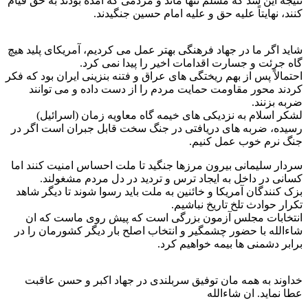
نتیجه این شد که مسلم تنها ماند و مردمی که آمده بودند به حق قیام
کنند، نهایتاً علیه حق و علیه امام حسین جنگیدند.
شاید اگر ما در جهاد فرهنگی بهتر عمل می کردیم، آمریکای پلید هیچ
گاه جرئت و جسارت اقدامات اخیر را پیدا نمی کرد.
احتمالاً پس از بهم ریختگی های عراق و فتنه بنزینی ایران بود که فکر
کردند محور مقاومت حمایت مردم را از دست داده و می توانند
ضربه بزنند.
لشکر اسلام به نزدیکی های خیمه گاه معاویه زمان (اسرائیل)
رسیده، ضربه های دریافتی در جنگ سخت قابل جبران است اگر در
جنگ نرم خوب عمل کنیم.
سردار سلیمانی بیرون مرزها جنگید تا ملت احساس امنیت کنند اما
کسانی در داخل به ایجاد ترس و تردید در دل مردم مشغولند.
بزک کنندگان آمریکا و خائنین به ملت باید رسوا شوند تا دیگر شاهد
تکرار حوادث تلخ تاریخ نباشیم.
انتخابات مجلس آزمون بزرگی است که پیش روی ماست که ان
شاءالله با حضور چشمگیر و انتخاب اصلح بار دیگر کشورمان را در
برابر دشمنی ها بیمه خواهیم کرد.
خداوند به همه مان توفیق سربلندی در جهاد اکبر و حسن عاقبت
عطا نماید. ان شاءالله