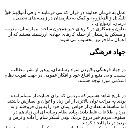
عمل به فرمان خداوند در قرآن که می فرمایند « وَ في‏ أَمْوالِهِمْ حَقٌّ
لِلسَّائِلِ وَ الْمَحْرُومِ» و کمک به نیازمندان در زمینه های تحصیل،
درمان، ازدواج و…
تعاون و همکاری در کارهای خیر همچون ساخت بیمارستان، مدرسه
و مسکن نیازمندان از جمله کارهای جهادی ارزشمند هستند که از
اعمال ماتأخر نیز محسوب می شوند.
جهاد فرهنگی
در جهاد فرهنگی بالابردن سواد رسانه ای، پرهیز از نشر مطالب
سست و بی منبع و اقناع خود و افکار عمومی در جهت تقویت نظام
اسلامی مورد توجه هستند.
در تاریخ شاهد هستیم که مردمی که برای حمایت از مسلم آمده
بودند به مراتب توان بالاتری از ابن زیاد و اعوان و انصارش داشتند.
اما متأسفانه تعدادی از خواص ایمان خود را به پول فروختند و به
مردم اطلاعات غلط دادند، پیاده نظام رسانه ای ابن زیاد هم در
صفوف مردم خبر دروغ نزدیک بودن لشکر شام را داده و ترس و
تردید در دلها ایجاد کردند.