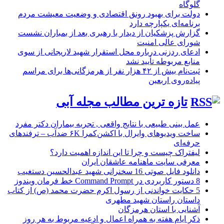
گلوگاه
دولت برای بهبود رونق اقتصادی و وضعیت معیشت مردم
برنامه‌ای یکپارچه دارد
گزارش پزشکیان از دیدار با رهبری بعد از بمباران نشست
شورای عالی امنیت
ادعای ردزنی درباره محل استقرار شهید لاریجانی از سوی
منابع مربوطه تأیید نشد
ثبت‌نام بیش از ۴۲ هزار نفر از هرمزگانی‌ها برای مراسم
پیاده‌روی اربعین
تازه ترین مطالب مجله آبی
عمل بینی طبیعی با نتایج واقعی , تجربه بیماران دکتر مفرد
ساخت ویدیوهای وایرال با اکشن‌کمرا ۶K ضدآب – ترفندهای
حرفه‌ای
لیفتراک چیست و چرا تا این اندازه اهمیت دارد؟
معرفی سایت ماهنامه عاشقان ایران
دانلود فایل صوتی 16 سخنرانی شهید عبدالحسین دستغیب
8 دستور کاربردی در Command Prompt خط فرمان ویندوز
5 حکایت خواندنی از رسول اکرم حضرت محمد (ص) از کتاب
داستان راستان شهید مطهری
آشنایی با استان هرمزگان
ذکر ایام هفته به همراه اعمال و ادعیه مربوط به هر روز