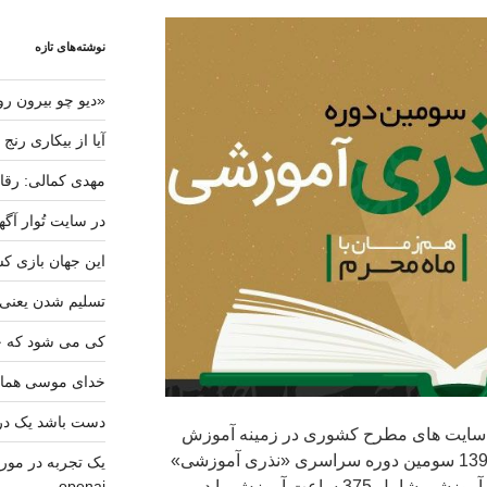
نوشته‌های تازه
«دیو چو بیرون رو
آیا از بیکاری رنج
مهدی کمالی: رقاب
در سایت تُوار آگه
این جهان بازی کس
تسلیم شدن یعنی
کی می شود که خا
خدای موسی هما
دست باشد یک دری
 سایت های مطرح کشوری در زمینه آموزش
فعالیت می کند، همزمان با محرم 1397 سومین دوره سراسری «نذری آموزشی»
openai
را برگزار نموده است و 30 مجموعه آموزشی شامل 375 ساعت آموزش را در