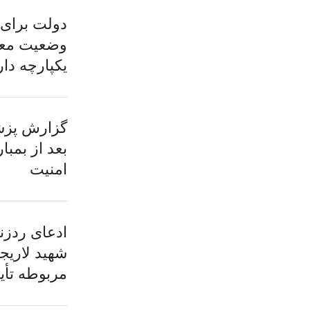
دولت برای 
وضعیت معی
یکپارچه دار
گزارش پزشک
بعد از بمب
امنیت
ادعای ردزن
شهید لاریجا
مربوطه تأی