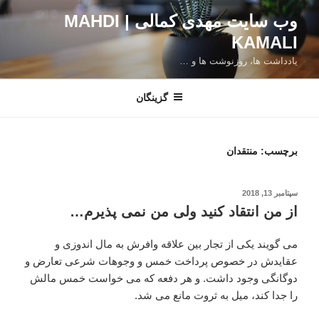
فتن
وب سایت مهدی کمالی | MAHDI
ه
KAMALI
حتوا
یادداشت ها، روزنوشت ها و …
گزینگان
برچسب:
منتقدان
نوشته‌شده
سپتامبر 13, 2018
در
از من انتقاد کنید ولی من نمی پذیرم…
می گویند یکی از تجار بین علاقه وافرش به مال اندوزی و
عقایدش در خصوص پرداخت خمس و وجوهات شرعی تعارض و
دوگانگی وجود داشت. و هر دفعه که می خواست خمس مالش
را جدا کند، میل به ثروت مانع می شد.