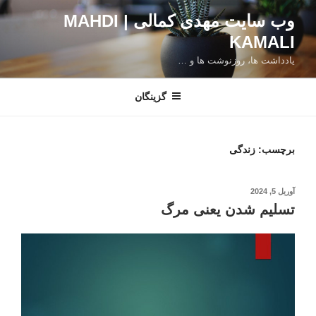
فتن
وب سایت مهدی کمالی | MAHDI
ه
KAMALI
حتوا
یادداشت ها، روزنوشت ها و …
گزینگان
برچسب:
زندگی
نوشته‌شده
آوریل 5, 2024
در
تسلیم شدن یعنی مرگ