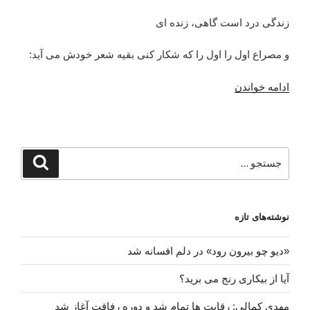
زندگی درد است گاهی، زنده ای
و مصراع اول را اول را که شکار کنی بقیه شعر خودش می آید:
“زندگی
ادامه خواندن
درد
است
گاهی،
زنده
جستجو
جستجو
ای”
برای
نوشته‌های تازه
«دیو چو بیرون رود» در دلم افسانه شد
آیا از بیکاری رنج می برید؟
مهدی کمالی: رقابت ها تمام شد و دوره رفاقت آغاز شد